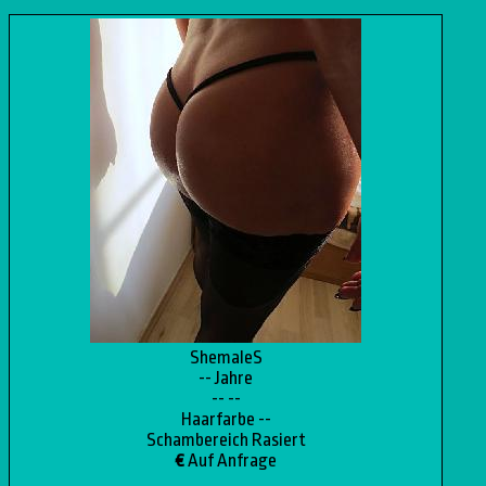
ShemaleS
-- Jahre
-- --
Haarfarbe --
Schambereich Rasiert
€
Auf Anfrage